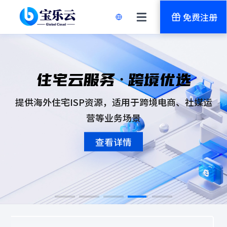
免费注册
住宅云服务 · 跨境优选
企业上云 · 简单可靠
全球云计算 · 稳定
多地云节点 · 一站
高速云网络 · 畅连
提供海外住宅ISP资源，适用于跨境电商、社媒运
服务器到定制化资源，为不同规模业务提
覆盖国内与海外核心节点，为业务长期
国内、香港、日本、美国等多地区资源
整合多线路网络资源，兼顾访问速度、
营等业务场景
供上云方案
业务部署需求
靠算力支持
业务稳定性
查看详情